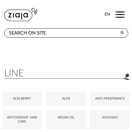
Menu
EN
WHERE TO BUY
PRODUCTS
CONTACT
LINE
ACAI BERRY
ALOE
ANTI-PERSPIRANTS
ANTIOXIDANT HAIR
ARGAN OIL
AVOCADO
CARE