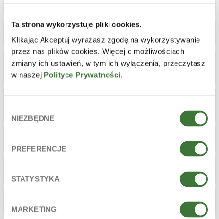
FOOT CARE
GDANSKIN
GIFT SETS
Ta strona wykorzystuje pliki cookies.
GOAT'S MILK
GRAPE
HAND CARE
Klikając Akceptuj wyrażasz zgodę na wykorzystywanie
przez nas plików cookies. Więcej o możliwościach
zmiany ich ustawień, w tym ich wyłączenia, przeczytasz
INTIMATE CREAMY
INTIMATE FOAM
INTIMATE WASH GEL
WASH
WASHES
BASIC
w naszej
Polityce Prywatności
.
INTIMATE WASH GEL
JASMINE
JEJU
Wybór
HERBAL
NIEZBĘDNE
zgody
JUICY SKIN CARE
LIFTING SOLUTION
LIP CARE
PREFERENCJE
MAKE-UP REMOVER
MANUKA TREE
MARIGOLD
STATYSTYKA
MARINE ALGAE SPA
MASSAGE OILS
MED
MARKETING