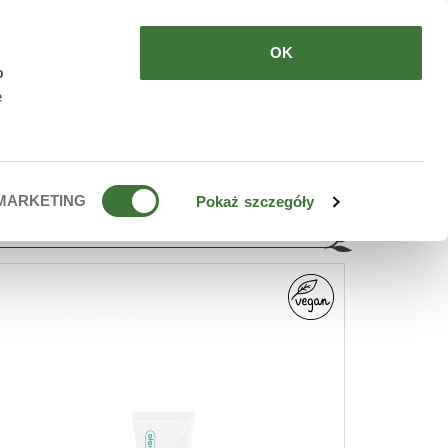
HERE TO BUY
EN
OK
o
e
MARKETING
Pokaż szczegóły