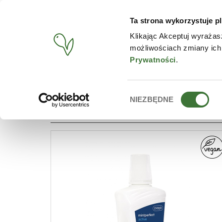
Ta strona wykorzystuje pl
PRODUCTS
CONTACT
Klikając Akceptuj wyrażas
możliwościach zmiany ich
START
/
PRODUCTS
/
LINE
/
MINTPERFECT
Prywatności
.
Wybór
NIEZBĘDNE
LINES: MINTPERFECT
zgody