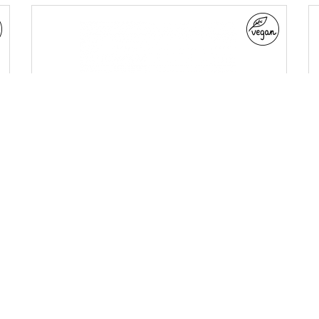
gingerbread body mist
LINE
winter festive aromas
PRODUCT TYPE
mists