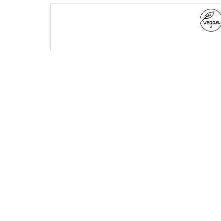
choco plum shower gel
LINE
winter festive aromas
PRODUCT TYPE
shower gels