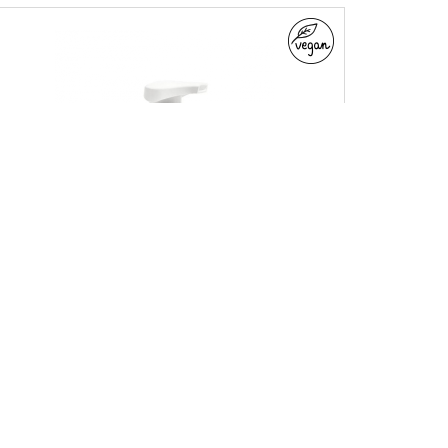
gingerbread foam wash
LINE
winter festive aromas
PRODUCT TYPE
shower gels