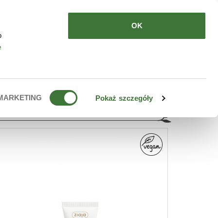
HERE TO BUY
EN
OK
o
e
MARKETING
Pokaż szczegóły