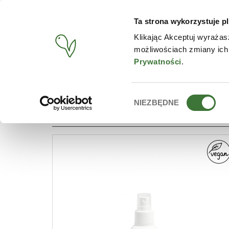
Ta strona wykorzystuje pl
PRODUCTS
CONTACT
Klikając Akceptuj wyrażas
możliwościach zmiany ich
START
/
PRODUCTS
/
LINE
/
WINTER FESTIVE AROMAS
Prywatności
.
Wybór
NIEZBĘDNE
LINES: WINTER FESTIVE 
zgody