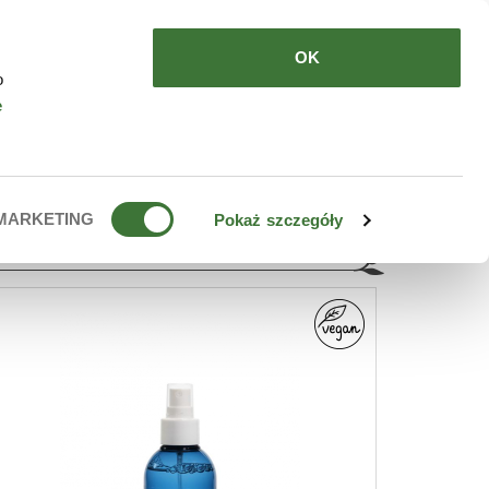
HERE TO BUY
EN
OK
o
e
MARKETING
Pokaż szczegóły