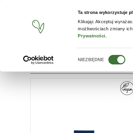
Ta strona wykorzystuje pl
PRODUCTS
CONTACT
Klikając Akceptuj wyrażas
możliwościach zmiany ich
START
/
PRODUCTS
/
LINE
/
ACAI BERRY
Prywatności
.
Wybór
NIEZBĘDNE
LINES: ACAI BERRY
zgody