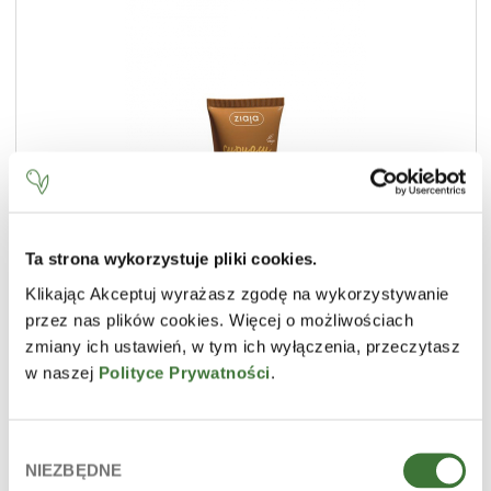
Ta strona wykorzystuje pliki cookies.
Klikając Akceptuj wyrażasz zgodę na wykorzystywanie
bronzing day cream SPF 10
przez nas plików cookies. Więcej o możliwościach
LINE
cupuacu
zmiany ich ustawień, w tym ich wyłączenia, przeczytasz
PRODUCT TYPE
face creams
w naszej
Polityce Prywatności
.
SKIN
dehydrated, dry, mature / wrinkle prone, normal
Wybór
NIEZBĘDNE
zgody