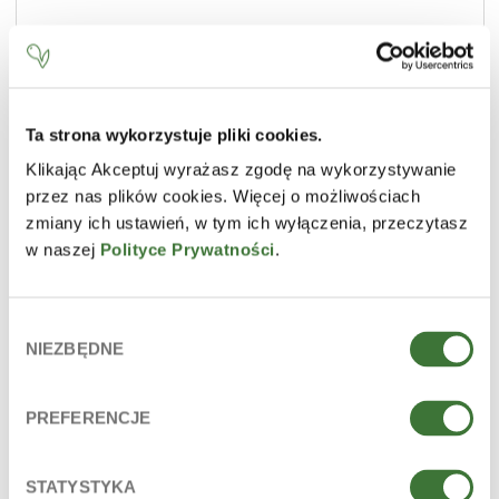
Ta strona wykorzystuje pliki cookies.
Klikając Akceptuj wyrażasz zgodę na wykorzystywanie
przez nas plików cookies. Więcej o możliwościach
zmiany ich ustawień, w tym ich wyłączenia, przeczytasz
w naszej
Polityce Prywatności
.
Wybór
NIEZBĘDNE
zgody
PREFERENCJE
BB cream for oily & combination skin - dark/peach
tone
STATYSTYKA