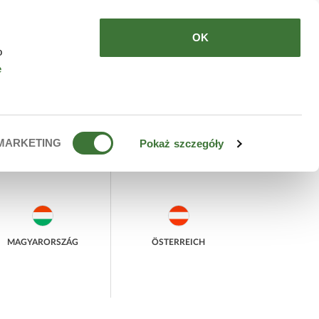
HERE TO BUY
EN
OK
o
e
MARKETING
Pokaż szczegóły
MAGYARORSZÁG
ÖSTERREICH