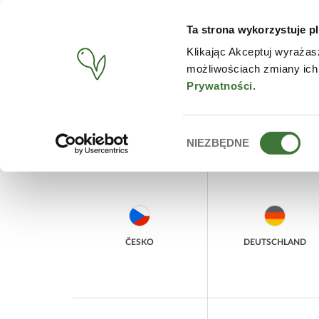
Ta strona wykorzystuje pl
PRODUCTS
CONTACT
Klikając Akceptuj wyrażas
możliwościach zmiany ich
START
/
SELECT COUNTRY
Prywatności
.
SELECT COUNTRY
Wybór
NIEZBĘDNE
zgody
ČESKO
DEUTSCHLAND