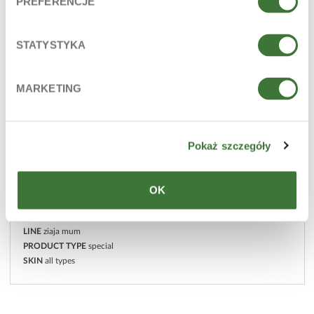
PREFERENCJE
STATYSTYKA
MARKETING
Pokaż szczegóły
OK
mum anti-stretch mark cream
LINE
ziaja mum
PRODUCT TYPE
special
SKIN
all types