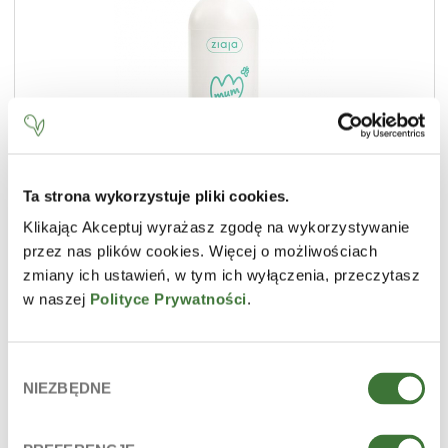
Ta strona wykorzystuje pliki cookies.
Klikając Akceptuj wyrażasz zgodę na wykorzystywanie
feminine hygiene wash for pregnancy and post-
przez nas plików cookies. Więcej o możliwościach
partum care
zmiany ich ustawień, w tym ich wyłączenia, przeczytasz
LINE
ziaja mum
w naszej
Polityce Prywatności
.
PRODUCT TYPE
intimate care
SKIN
all types
Wybór
NIEZBĘDNE
zgody