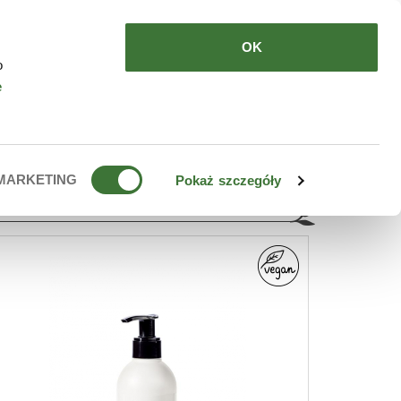
HERE TO BUY
EN
OK
o
e
MARKETING
Pokaż szczegóły