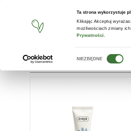
Ta strona wykorzystuje pl
PRODUCTS
CONTACT
Klikając Akceptuj wyrażas
możliwościach zmiany ich
START
/
PRODUCTS
/
LINE
/
HAND CARE
Prywatności
.
Wybór
NIEZBĘDNE
LINES: HAND CARE
zgody