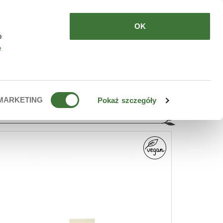
HERE TO BUY
EN
OK
o
e
MARKETING
Pokaż szczegóły