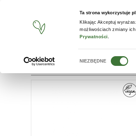
Ta strona wykorzystuje pl
PRODUCTS
CONTACT
Klikając Akceptuj wyrażas
możliwościach zmiany ich
START
/
PRODUCTS
/
LINE
/
SAFFRON
Prywatności
.
Wybór
NIEZBĘDNE
LINES: SAFFRON
zgody