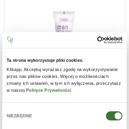
Ta strona wykorzystuje pliki cookies.
Klikając Akceptuj wyrażasz zgodę na wykorzystywanie
przez nas plików cookies. Więcej o możliwościach
after-shave balm lemon verbena
zmiany ich ustawień, w tym ich wyłączenia, przeczytasz
LINE
men shower gels and after-shave balms
w naszej
Polityce Prywatności
.
PRODUCT TYPE
after-shave balm
SKIN
irritated, mature / wrinkle prone, normal, sensitive, combination,
oily
Wybór
NIEZBĘDNE
zgody