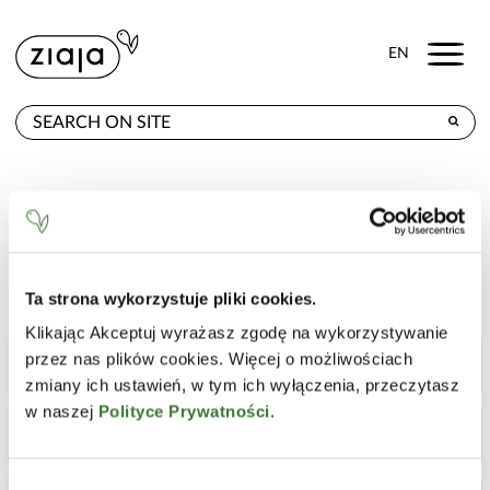
Menu
EN
WHERE TO BUY
PRODUCTS
CONTACT
LINE
Ta strona wykorzystuje pliki cookies.
Klikając Akceptuj wyrażasz zgodę na wykorzystywanie
przez nas plików cookies. Więcej o możliwościach
ACTIVE LINSEED
ANTI-IMPERFECTIONS
ATOPIC SKIN
zmiany ich ustawień, w tym ich wyłączenia, przeczytasz
w naszej
Polityce Prywatności
.
BABY & KIDS
BRIGHTENING
DILATED CAPILLARIES
Wybór