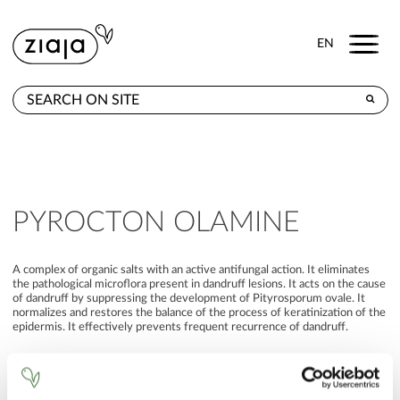
Menu
EN
WHERE TO BUY
PRODUCTS
CONTACT
PYROCTON OLAMINE
A complex of organic salts with an active antifungal action. It eliminates
the pathological microflora present in dandruff lesions. It acts on the cause
of dandruff by suppressing the development of Pityrosporum ovale. It
normalizes and restores the balance of the process of keratinization of the
epidermis. It effectively prevents frequent recurrence of dandruff.
BACK TO INGREDIENTS LIST