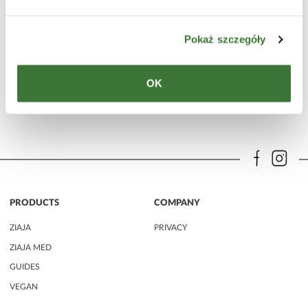
Pokaż szczegóły
anti - dandruff shampoo
LINE
hair care
PRODUCT TYPE
shampoos
OK
PRODUCTS
COMPANY
ZIAJA
PRIVACY
ZIAJA MED
GUIDES
VEGAN