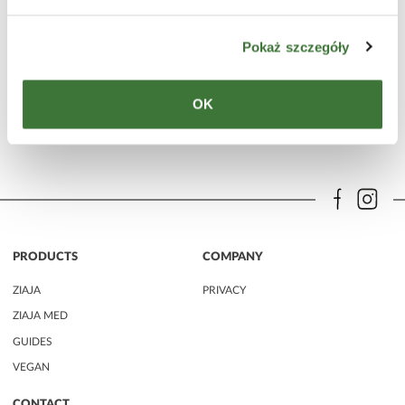
bath & shower gel
Pokaż szczegóły
LINE
gdanskin
PRODUCT TYPE
shower gels
SKIN
dry, very dry
OK
PRODUCTS
COMPANY
ZIAJA
PRIVACY
ZIAJA MED
GUIDES
VEGAN
CONTACT