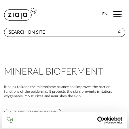
Menu
EN
WHERE TO BUY
PRODUCTS
CONTACT
MINERAL BIOFERMENT
It helps to keep the microbiome balance and improves the barrier
functions of the epidermis. It protects the skin, prevents irritation,
oxygenates, moisturizes and nourishes the skin.
BACK TO INGREDIENTS LIST