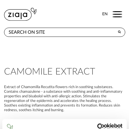
Menu
EN
WHERE TO BUY
PRODUCTS
CONTACT
CAMOMILE EXTRACT
Extract of Chamomilla Recutita flowers rich in soothing substances.
Contains chamazulene - a substance with soothing and anti-inflammatory
properties and bisabolol with anti-allergic action. Stimulates the
regeneration of the epidermis and accelerates the healing process.
Soothes existing inflammation and prevents its formation. Reduces skin
redness, soothes itching and burning.
BACK TO INGREDIENTS LIST