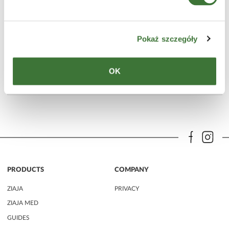
Pokaż szczegóły
baby & kids oil
LINE
ziaja baby & kids
PRODUCT TYPE
oils
OK
SKIN
all types
PRODUCTS
COMPANY
ZIAJA
PRIVACY
ZIAJA MED
GUIDES