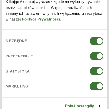
Klikając Akceptuj wyrażasz zgodę na wykorzystywanie
baby & kids oil
przez nas plików cookies. Więcej o możliwościach
LINE
ziaja baby & kids
zmiany ich ustawień, w tym ich wyłączenia, przeczytasz
PRODUCT TYPE
oils
w naszej
Polityce Prywatności
.
SKIN
all types
Wybór
NIEZBĘDNE
zgody
PREFERENCJE
STATYSTYKA
MARKETING
Pokaż szczegóły