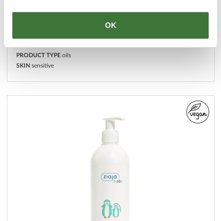
OK
baby bath oil
LINE
ziaja baby & kids
PRODUCT TYPE
oils
SKIN
sensitive